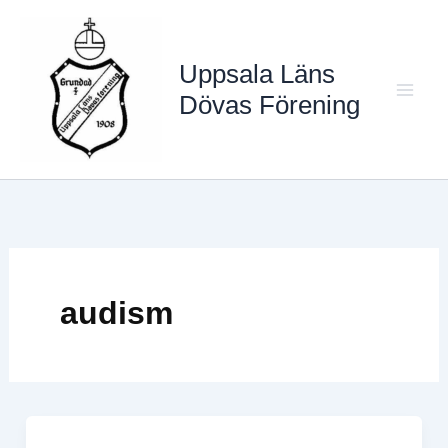
Hoppa
till
Uppsala Läns
innehåll
Dövas Förening
Mai
Men
audism