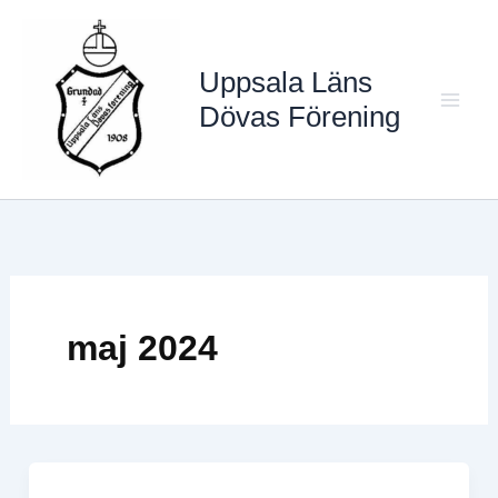
Hoppa
till
Uppsala Läns
innehåll
Dövas Förening
Mai
Men
maj 2024