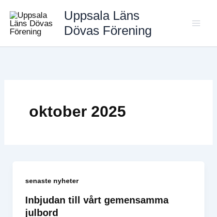
Hoppa
Uppsala Läns
till
Dövas Förening
Mai
innehåll
Men
oktober 2025
senaste nyheter
Inbjudan till vårt gemensamma
julbord