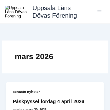
Hoppa
Uppsala Läns
till
Dövas Förening
Mai
innehåll
Men
mars 2026
senaste nyheter
Påskpyssel lördag 4 april 2026
admin
•
mars 30, 2026