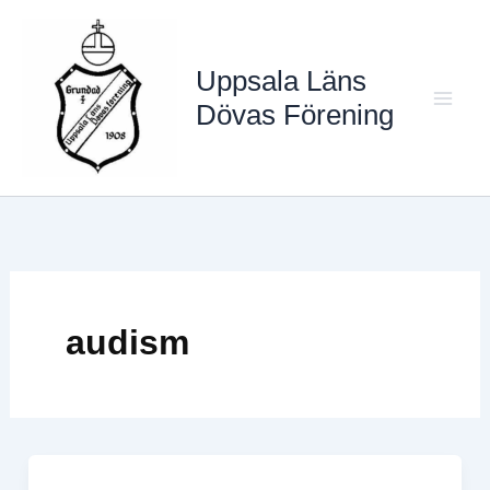
Hoppa
till
Uppsala Läns
innehåll
Dövas Förening
Mai
Men
audism