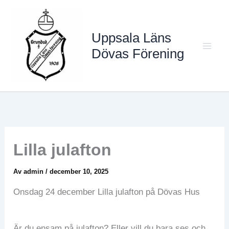
Hoppa
till
Uppsala Läns
innehåll
Dövas Förening
Mai
Men
Lilla julafton
Av
admin
/
december 10, 2025
Onsdag 24 december Lilla julafton på Dövas Hus
Är du ensam på julafton? Eller vill du bara ses och