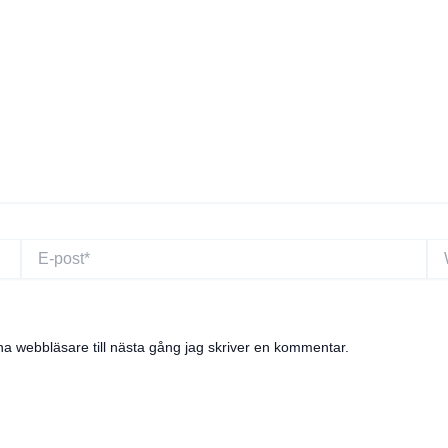
E-
We
post*
a webbläsare till nästa gång jag skriver en kommentar.