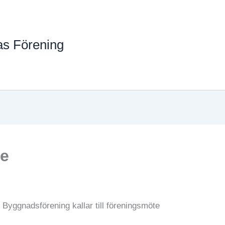
s Förening
te
yggnadsförening kallar till föreningsmöte