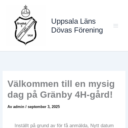
Hoppa
till
Uppsala Läns
innehåll
Dövas Förening
Mai
Men
Välkommen till en mysig
dag på Gränby 4H-gård!
Av
admin
/
september 3, 2025
Inställt på grund av för få anmälda, Nytt datum