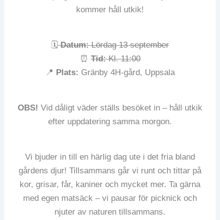
kommer håll utkik!
🗓️
Datum:
Lördag 13 september
⏰
Tid:
Kl. 11:00
📍
Plats:
Gränby 4H-gård, Uppsala
OBS!
Vid dåligt väder ställs besöket in – håll utkik
efter uppdatering samma morgon.
Vi bjuder in till en härlig dag ute i det fria bland
gårdens djur! Tillsammans går vi runt och tittar på
kor, grisar, får, kaniner och mycket mer. Ta gärna
med egen matsäck – vi pausar för picknick och
njuter av naturen tillsammans.