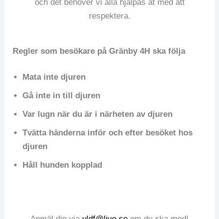
och det behöver vi alla hjälpas åt med att
respektera.
Regler som besökare på Gränby 4H
ska följa
Mata inte djuren
Gå inte in till djuren
Var lugn när du är i närheten av djuren
Tvätta händerna inför och efter besöket hos
djuren
Håll hunden kopplad
Anmäl dig via
uldf@live.se
om du ska med!