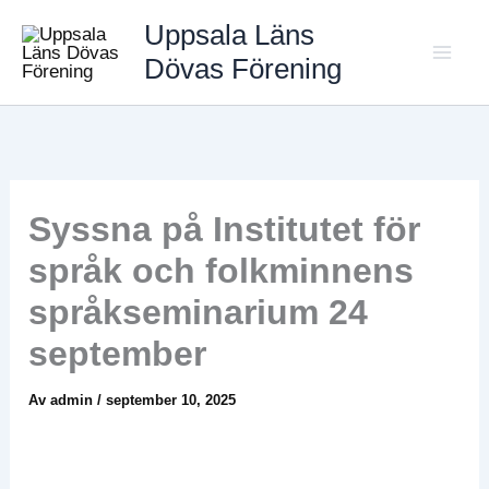
Hoppa
Uppsala Läns
till
Dövas Förening
Mai
innehåll
Men
Syssna på Institutet för
språk och folkminnens
språkseminarium 24
september
Av
admin
/
september 10, 2025