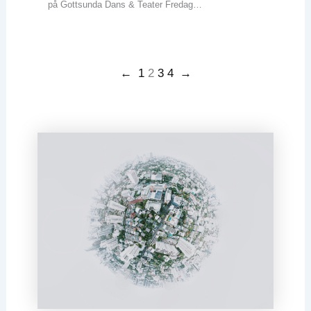
på Gottsunda Dans & Teater Fredag…
←
1
2
3
4
→